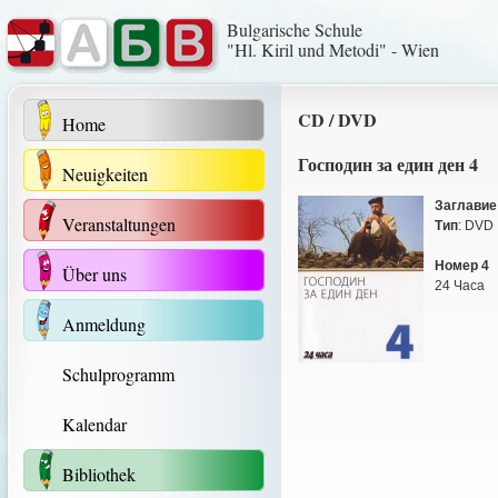
Bulgarische Schule
"Hl. Kiril und Metodi" - Wien
CD / DVD
Home
Господин за един ден 4
Neuigkeiten
Заглавие
Veranstaltungen
Тип
: DVD
Номер 4
Über uns
24 Часа
Anmeldung
Schulprogramm
Kalendar
Bibliothek