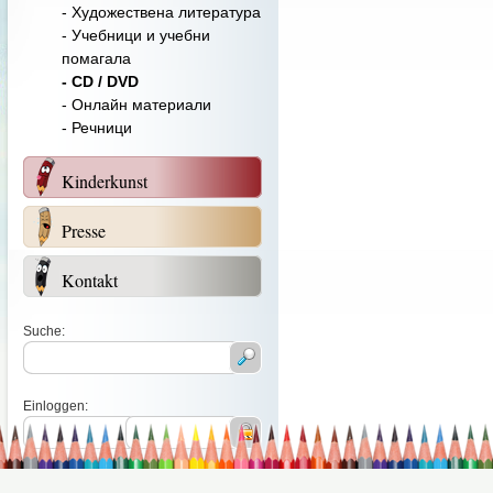
- Художествена литература
- Учебници и учебни
помагала
- CD / DVD
- Онлайн материали
- Речници
Kinderkunst
Presse
Kontakt
Suche:
Einloggen: