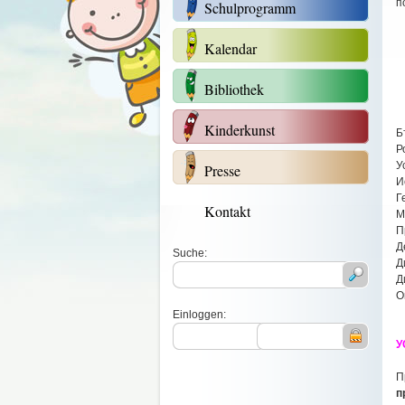
п
Schulprogramm
5
6
Kalendar
7
8
Bibliothek
Kinderkunst
Б
Р
У
Presse
И
Г
Kontakt
М
П
Д
Suche:
Д
Д
О
Einloggen:
У
П
п