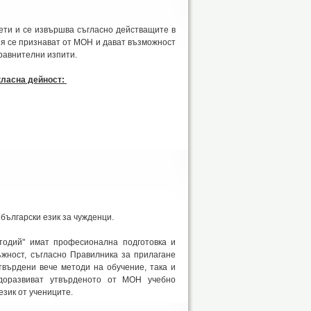
ти и се извършва съгласно действащите в
я се признават от МОН и дават възможност
равнителни изпити.
класна дейност:
български език за чужденци.
одий" имат професионална подготовка и
ъжност, съгласно Правилника за прилагане
твърдени вече методи на обучение, така и
 доразвиват утвърденото от МОН учебно
зик от учениците.