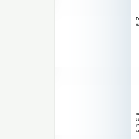
О
Р
н
-
-
-
-
-
-
-
-
-
С
П
о
з
у
с