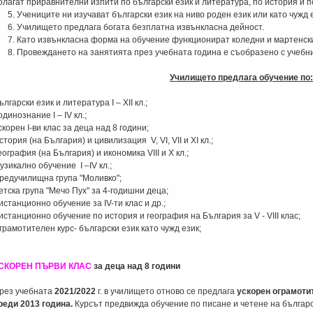
олагат приравнителни изпити по български език и литература, по история и п
. Учениците ни изучават български език на ниво роден език или като чужд е
. Училището предлага богата безплатна извънкласна дейност.
. Като извънкласна форма на обучение функционират коледни и мартенски
. Провеждането на занятията през учебната година е съобразено с учебни
Училището предлага обучение по:
ългарски език и литература І – ХІІ кл.;
одинознание І – ІV кл.;
скорен I-ви клас за деца над 8 години;
стория (на България) и цивилизация V, VІ, VII и ХІ кл.;
еография (на България) и икономика VІІI и Х кл.;
узикално обучение І –ІV кл.;
редучилищна група "Моливко";
етска група "Мечо Пух" за 4-годишни деца;
истанционно обучение за IV-ти клас и др.;
истанционно обучение по история и география на България за V - VIII клас;
грамотителен курс- български език като чужд език;
СКОРЕН ПЪРВИ КЛАС
за деца над 8 години
рез учебната
2021/2022
г. в училището отново се предлага
ускорен ограмотит
реди 2013 година.
Курсът предвижда обучение по писане и четене на български 