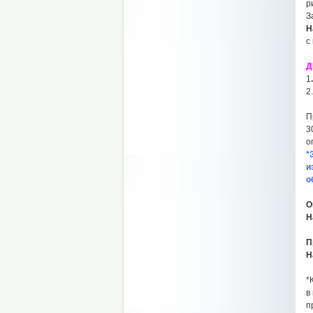
р
З
Н
с
Д
1
2
П
3
о
*
и
о
О
Н
П
Н
*
в
п