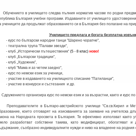
бучението в училището следва пълния норматив часове по родни предме
епублика България учебни програми. Издаваните от училището удостоверени
а учениците да продължат образованието си в България без полагане на при
Училището предлага и богата безплатна извън
 курс по български народни танци "Шарено чорапче",
 театрална трупа "Палави звезди",
 клуб „Исторически пътешественик“
(5 - 8 клас)
ново!
 клуб „Български традиции”,
 клуб „Художник”,
 клуб "Мама и аз четем заедно",
 курс по немски език за ученици,
 участие в издаването на училищното списание "Патиланци",
 участие в конкурси и състезания и др.
дружението организира курс по немски език и за възрастни, както и курс по 
реподавателите в Българо-австрийското училище "Св.св.Кирил и Мет
бразование, които отговарят на изискванията за заемане на учителска дл
акона на Народната просвета в България. Те ефективно използват както у
мело разработват собствени такива, като модифицират, обогатяват и
ъдържание, съобразно индивидуалните нужди и ниво на владеене на родния е