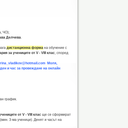
, ЧО);
лава Делчева
.
лага
дистанционна форма
на обучение с
ия за учениците от V - VIII клас
, според
irina_vladikov@hotmail.com Моля,
 ден и час за провеждане на онлайн
ан график.
ениците от V - VIII клас
ще се сформират
(мин. 3-ма ученици). Денят и часът на