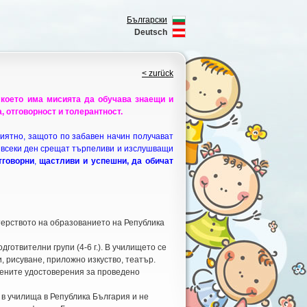
Български
Deutsch
< zurück
, което има мисията да обучава знаещи и
, отговорност и толерантност.
иятно, защото по забавен начин получават
о всеки ден срещат търпеливи и изслушващи
тговорни
,
щастливи и
успешни, да обичат
рството на образованието на Република
готвителни групи (4-6 г.). В училището се
, рисуване, приложно изкуство, театър.
ените удостоверения за проведено
 училища в Република България и не