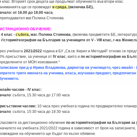
и клас. Вторият срок децата ще продължат обучението във втори клас.
аниманията ще се провеждат
в сряда,
(включва БЕ),
ачало: от 16.00 до 18.00 часа
,
 преподавател маг.Полина Стоянова.
ИСТАНЦИОННО ОБУЧЕНИЕ:
. 4 клас -
събота
, маг. Полина Стоянова
, (включва предметите БЕ, литература
. И
стория/география на България за учениците от V - VIII клас, г-жа Женис
рез учебната
2021/2022
година в БУ „Св.св. Кирил и Методий“ отново се пред
0% присъствие, за ученици от
IV клас
, както и
по история/география на Българ
пределените от МОН изисквания.*
Записване при д-р Ирина Владикова, директор на училището, чрез имайл - 
зпратете трите имената на ученика, класа, изучаван предмет, предпочитан
бучениетo.
нлайн часове - IV клас:
ачало
: събота, 15.30 часа до 17.00 часа
рисъствени часове:
10 часа през учебната година по предварително планир
ачало
: събота, 15:30 часа до 18:30 часа
Класовете за дистанционно обучение
по история/география на България за уч
 началото на учебната 2021/2022 година в зависимост от броя на записаните, 
ровеждане на обучението ще бъдат по-късно обявени.