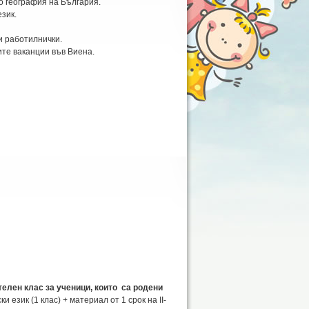
о география на България.
зик.
 работилнички.
те ваканции във Виена.
елен клас за ученици, които са родени
език (1 клас) + материал от 1 срок на II-