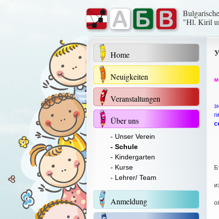
Bulgarisch
"Hl. Kiril 
У
Home
Neuigkeiten
м
Veranstaltungen
з
г
Über uns
с
- Unser Verein
- Schule
- Kindergarten
1
- Kurse
Б
2
- Lehrer/ Team
и
3
Anmeldung
о
4