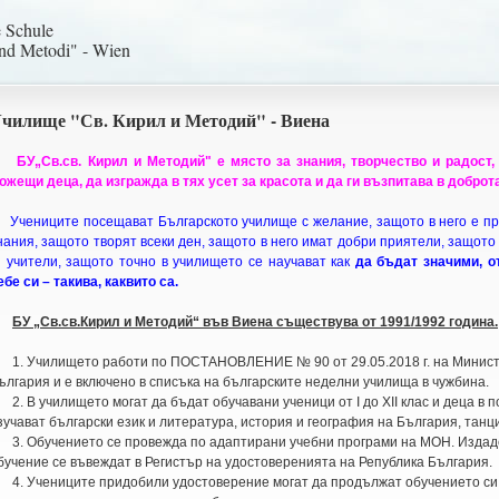
e Schule
und Metodi" - Wien
чилище "Св. Кирил и Методий" - Виена
БУ„Св.св. Кирил и Методий" е място за знания, творчество и радост
ожещи деца, да изгражда в тях усет за красота и да ги възпитава в доброта
Учениците посещават Българското училище с желание, защото в него е пр
нания, защото творят всеки ден, защото в него имат добри приятели, защот
и учители, защото точно в училището се научават как
да бъдат значими, о
ебе си – такива, каквито са.
БУ „Св.св.Кирил и Методий“ във Виена съществува от 1991/1992 година.
. Училището работи по ПОСТАНОВЛЕНИЕ № 90 от 29.05.2018 г. на Министе
ългария и е включено в списъка на българските неделни училища в чужбина.
. В училището могат да бъдат обучавани ученици от I до XII клас и деца в под
зучават български език и литература, история и география на България, танци
. Обучението се провежда по адаптирани учебни програми на МОН. Издад
бучение се въвеждат в Регистър на удостоверенията на Република България.
. Учениците придобили удостоверение могат да продължат обучението си в