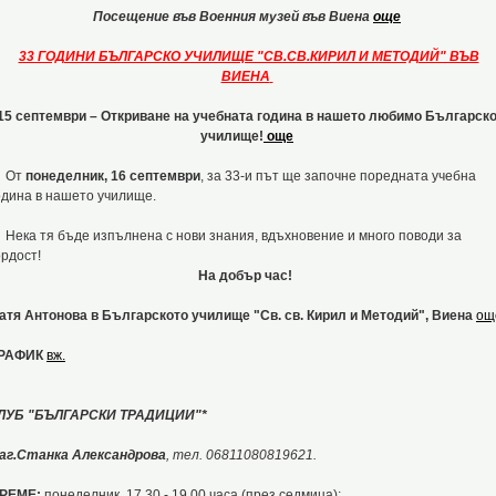
Посещение във Военния музей във Виена
още
33 ГОДИНИ БЪЛГАРСКО УЧИЛИЩЕ "СВ.СВ.КИРИЛ И МЕТОДИЙ" ВЪВ
ВИЕНА
15 септември – Откриване на учебната година в нашето любимо Българск
училище!
още
От
понеделник, 16 септември
, за 33-и път ще започне поредната учебна
одина в нашето училище.
ека тя бъде изпълнена с нови знания, вдъхновение и много поводи за
ордост!
На добър час!
атя Антонова в Българското училище "Св. св. Кирил и Методий", Виена
ощ
РАФИК
вж.
ЛУБ "БЪЛГАРСКИ ТРАДИЦИИ"*
аг.Станка Александрова
, тел. 06811080819621.
РЕМЕ:
понеделник, 17.30 - 19.00 часа (през седмица);