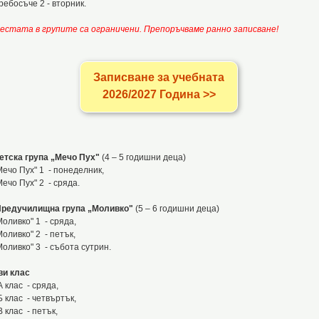
ребосъче 2 - вторник.
естата в груп
ите
са ограничени. Препоръчваме ранно записване
!
Записване за учебната
2026/2027 Година >>
етска група „Мечо Пух"
(4 – 5 годишни деца)
Мечо Пух" 1 - понеделник,
Мечо Пух" 2 - сряда.
редучилищна група „Моливко"
(5 – 6 годишни деца)
Моливко" 1 - сряда,
Моливко" 2 - петък,
Моливко" 3 - събота сутрин.
-ви клас
 А клас - сряда,
 Б клас - четвъртък,
 В клас - петък,