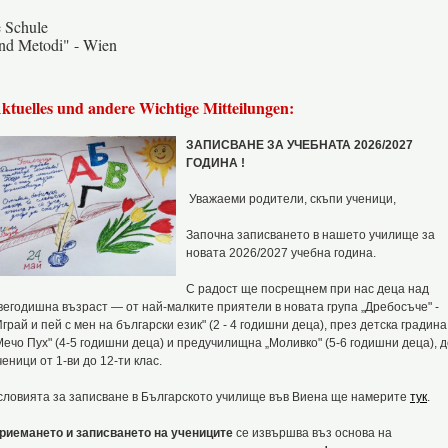
e Schule
und Metodi" - Wien
ktuelles und andere Wichtige Mitteilungen:
ЗАПИСВАНЕ ЗА УЧЕБНАТА 2026/2027
ГОДИНА !
Уважаеми родители, скъпи ученици,
Започна записването в нашето училище за
новата 2026/2027 учебна година.
С радост ще посрещнем при нас деца над
вегодишна възраст — от най-малките
приятели в новата група „Дребосъче" -
Играй и пей с мен на български език" (2 - 4 годишни деца), през детска градина
Мечо Пух"
(4-5 годишни деца) и предучилищна „Моливко" (5-6 годишни деца), д
ченици от 1-ви до 12-ти клас.
словията за записване в Българското училище във Виена ще намерите
тук
.
риемането и записването на учениците
се извършва въз основа на