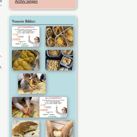
во
Archiv zeigen
“
Neueste Bilder:
.
к,