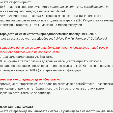
аксата се формира от:
30 € - членски внос в сдружението
(заплаща се веднъж за семейството, до
рая на месец септември, а не за всяко дете);
20 € - учебна такса, платима до края на месец септември. Възможно е
лащане на две равни вноски през годината: първата (
110 €
) - до края на месец
ептември и втората (
110 €
) – до края на месец февруари.
торо дете от семейството (при едновременно посещение) - 200 €
Важи за всички групи
:
от „Дребосъче", „Мечо Пух" и „Моливко" до XII клас)
а второто дете не се заплаща допълнителен членски внос - той вече е
несен със записването на първото дете
.
става само намалената учебна такса:
00 € - учебна такса платима до края на месец септември. Възможно е
лащане на две равни вноски през годината: първата (100 €) - до края на месе
ептември и втората (
100 €
) - до края на месец февруари
рето и всяко следващо дете - безплатно
ярваме, че българският език е право на всяко дете в семейството, независимо
али са едно, две или пет братя и сестри. За третото, четвъртото и всяко
ледващо дете такса не се заплаща .
ак се заплаща таксата
аксата се превежда по банковата сметка на училището в началото на учебнат