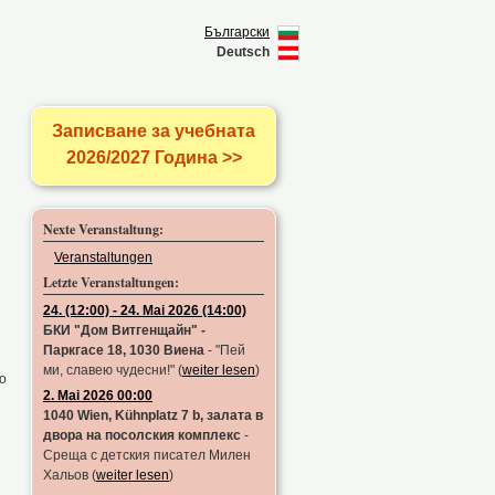
Български
Deutsch
Записване за учебната
2026/2027 Година >>
Nexte Veranstaltung:
Veranstaltungen
Letzte Veranstaltungen:
24. (12:00) - 24. Mai 2026 (14:00)
БКИ "Дом Витгенщайн" -
Паркгасе 18, 1030 Виена
- "Пей
ми, славею чудесни!"
(
weiter lesen
)
о
2. Mai 2026 00:00
1040 Wien, Kühnplatz 7 b, залата в
двора на посолския комплекс
-
Среща с детския писател Милен
Хальов
(
weiter lesen
)