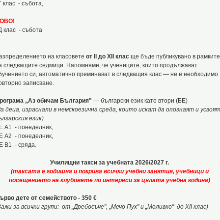
 Г клас - събота,
ОВО!
 Д клас - събота
азпределението на класовете
от II до XII клас
ще бъде публикувано в рамките
а следващите седмици. Напомняме, че учениците, които продължават
бучението си, автоматично преминават в следващия клас — не е необходимо
овторно записване.
рограма „Аз обичам България"
— български език като втори (БЕ)
За деца, израснали в немскоезична среда, които искат да опознаят и усвоя
ългарския език)
Е А1 - понеделник,
Е А2 - понеделник,
Е В1 - сряда.
Училищни такси за учебната 2026/2027 г.
(таксата е годишна и покрива всички учебни занятия, учебници и
посещението на клубовете по интереси за цялата учебна година)
ърво дете от семейството - 350 €
Важи за всички групи
:
от „Дребосъче", „Мечо Пух" и „Моливко" до XII клас)