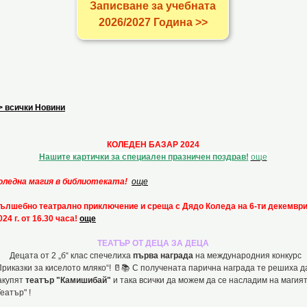
Записване за учебната
2026/2027 Година >>
> всички Новини
КОЛЕДЕН БАЗАР 2024
Нашите картички за специален празничен поздрав!
още
оледна магия в библиотеката!
още
ълшебно театрално приключение и среща с Дядо Коледа
на 6-ти декемвр
024 г. от 16.30 часа!
още
ТЕАТЪР ОТ ДЕЦА ЗА ДЕЦА
ецата от 2 „б“ клас спечелиха
първа награда
на международния конкурс
Приказки за киселото мляко“! 🥛📚 С получената парична награда те решиха д
акупят
театър "Камишибай"
и така всички да можем да се насладим на магия
Театър" !