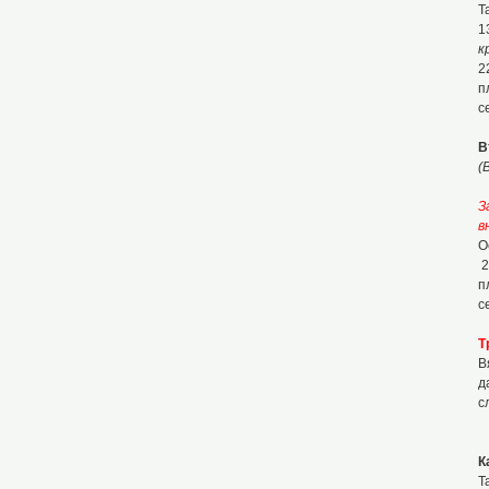
Т
1
к
2
п
с
В
(
З
в
О
2
п
с
Т
В
д
с
К
Т