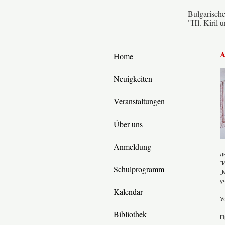
Bulgarisch
"Hl. Kiril 
A
Home
Neuigkeiten
Veranstaltungen
Über uns
Anmeldung
д
"
Schulprogramm
„
у
Kalendar
У
Bibliothek
П