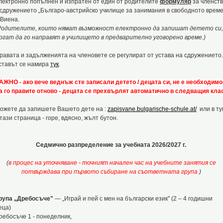
лектронно попълнен и изпратен от един от родителите
формуляр
за членст
 сдружението „Българо-австрийско училище за занимания в свободното време
 Виена.
Родителите, които нямат възможност електронно да запишат детето си,
огат да го направят в училището в предварително уговорено време.)
равата и задълженията на членовете се регулират от устава на сдружението.
ставът се намира
тук
.
АЖНО - ако вече веднъж сте записали детето / децата си, не е необходимо
а го правите отново - децата се прехвърлят автоматично в следващия клас
ожете да запишете Вашето дете на :
zapisvane.bulgarische-schule.at/
или в ту
 тази страница - горе, вдясно, жълт бутон.
Седмично разпределение за учебната 2026/2027 г.
(
в процес на уточняване -
точният начален час на учебните занятия
се
потвърждава при първото събиране на съответната група
)
рупа „Дребосъче"
— „Играй и пей с мен на български език" (2 – 4 годишни
еца)
ребосъче 1 - понеделник,