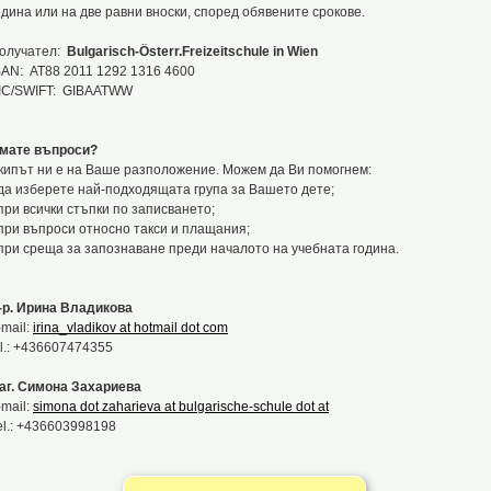
одина или на две равни вноски, според обявените срокове.
олучател:
Bulgarisch-Österr
.
Freizeitschule
in Wien
BAN: AT88 2011 1292 1316 4600
IC/SWIFT: GIBAATWW
мате въпроси?
кипът ни е на Ваше разположение. Можем да Ви помогнем:
 да изберете най-подходящата група за Вашето дете;
 при всички стъпки по записването;
 при въпроси относно такси и плащания;
 при среща за запознаване преди началото на учебната година.
-р. Ирина Владикова
-mail:
irina_vladikov at hotmail dot com
el.: +436607474355
аг. Симона Захариева
-mail:
simona dot zaharieva at bulgarische-schule dot at
el.: +436603998198