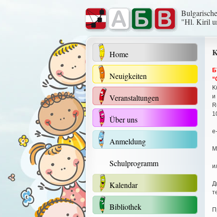
Bulgarisch
"Hl. Kiril 
K
Home
Б
Neuigkeiten
“
K
Veranstaltungen
и
R
1
Über uns
е
Anmeldung
М
Schulprogramm
и
Kalendar
Д
т
Bibliothek
П