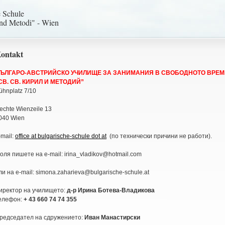
e Schule
und Metodi" - Wien
ontakt
ЪЛГАРО-АВСТРИЙСКО УЧИЛИЩЕ ЗА ЗАНИМАНИЯ В СВОБОДНОТО ВРЕМ
СВ. СВ. КИРИЛ И МЕТОДИЙ”
ühnplatz 7/10
echte Wienzeile 13
040 Wien
-
mail:
office at bulgarische-schule dot at
(по технически причини не работи).
оля пишете нa e-mail: irina_vladikov@hotmail.com
ли на е-mail: simona.zaharieva@bulgarische-schule.at
иректор на училището:
д-р Ирина Ботева-Владикова
елефон:
+ 43 660 74 74 355
редседател на сдружението:
Иван Манастирски