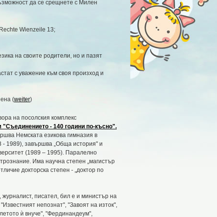
 възможност да се срещнете с Милен
 Rechte Wienzeile 13;
зика на своите родители, но и пазят
стат с уважение към своя произход и
ена (
weiter
)
 двора на посолския комплекс
"Съединението - 140 години по-късно".
ършва Немската езикова гимназия в
 - 1989), завършва „Обща история" и
верситет (1989 – 1995). Паралелно
атрознание. Има научна степен „магистър
тличие докторска степен - „доктор по
, журналист, писател, бил е и министър на
 "Известният непознат", "Завоят на изток",
летото ѝ внуче", "Фердинандеум",