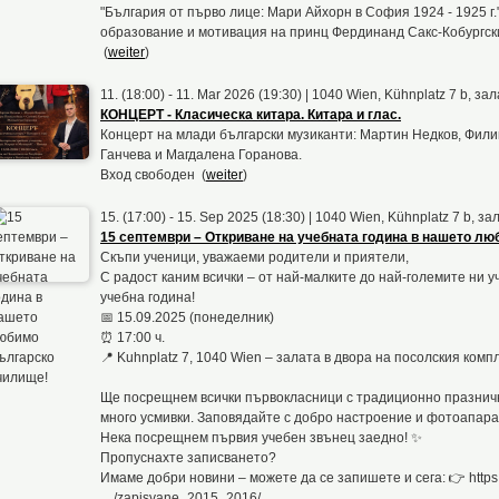
"България от първо лице: Мари Айхорн в София 1924 - 1925 г.
образование и мотивация на принц Фердинанд Сакс-Кобургски 
(
weiter
)
11. (18:00) - 11. Mar 2026 (19:30) | 1040 Wien, Kühnplatz 7 b, 
КОНЦЕРТ - Класическа китара. Китара и глас.
Концерт на млади български музиканти: Мартин Недков, Фили
Ганчева и Магдалена Горанова.
Вход свободен (
weiter
)
15. (17:00) - 15. Sep 2025 (18:30) | 1040 Wien, Kühnplatz 7 b, 
15 септември – Откриване на учебната година в нашето л
Скъпи ученици, уважаеми родители и приятели,
С радост каним всички – от най-малките до най-големите ни 
учебна година!
📅 15.09.2025 (понеделник)
⏰ 17:00 ч.
📍 Kuhnplatz 7, 1040 Wien – залата в двора на посолския комп
Ще посрещнем всички първокласници с традиционно празничн
много усмивки. Заповядайте с добро настроение и фотоапара
Нека посрещнем първия учебен звънец заедно! ✨
Пропуснахте записването?
Имаме добри новини – можете да се запишете и сега: 👉 https:/
…/zapisvane_2015_2016/