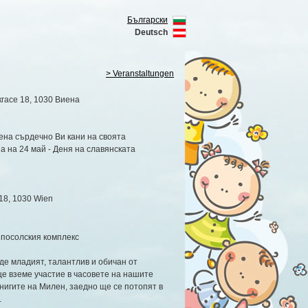
Български
Deutsch
> Veranstaltungen
ркгасе 18, 1030 Виена
иена сърдечно Ви кани на своята
на 24 май - Деня на славянската
18, 1030 Wien
а посолския комплекс
ъде младият, талантлив и обичан от
ще вземе участие в часовете на нашите
книгите на Милен, заедно ще се потопят в
.