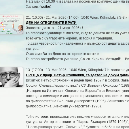
На 2 май от 10.30 ч. в залата на посолския комплекс ще има
Хальов. (
weiter
)
21. (10:00) - 21. Mar 2026 (14:00) | 1040 Wien, Kühnplatz 7/2-3 и
ДЕН НА ОТВОРЕНИТЕ ВРАТИ
Запазете датата – 21 март 2026 г.!
Българското училище е мястото, където децата не само учат е
връзката с българските корени, история и традиции.
То дава увереност, принадлежност и възможност децата да ра
култура.
Очакваме Ви на Деня на отворените врати в
Българо-австрийското училище „Св. св. Кирил и Методий“ – Ви
13. (17:00) - 13. Mar 2026 | 1040 Wien, Kühnplatz 7 b, залата в
СРЕЩА с проф. Петър Стоянович, създател на докум.филм 
Визитка: Петър Стоянович е роден през 1967 г. в София. Зав
София. Следва „Германистика" в СУ „Климент Охридски" (1988
„История на Източна и Югоизточна Европа" във Виенския уни
посещава семинари и лекции по германистика, теология и те
по философия" на Виенския университет (1995). Защитава с о
философия" на Виенския университет (1998).
Той е историк, преподавател в няколко университета, политик
културата. Автор е на книгите: "Царска България (1879-1946)",
" Несвършващо време - Спомени", " Кухнята на баба и на прок