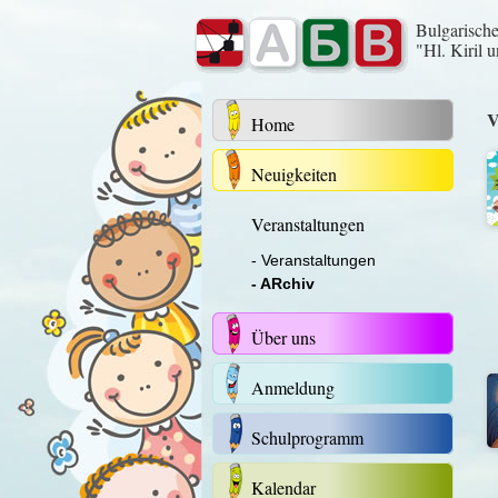
Bulgarisch
"Hl. Kiril 
V
Home
Neuigkeiten
Veranstaltungen
- Veranstaltungen
- ARchiv
Über uns
Anmeldung
Schulprogramm
Kalendar