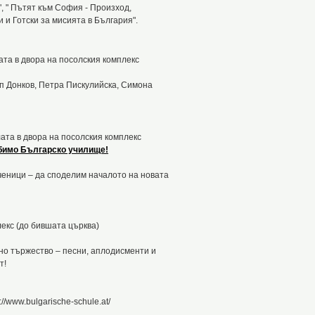
", " Пътят към София - Произход,
и Готски за мисията в България".
залата в двора на посолския комплекс
п Донков, Петра Пискулийска, Симона
залата в двора на посолския комплекс
юбимо Българско училище!
ученици – да споделим началото на новата
лекс (до бившата църква)
о тържество – песни, аплодисменти и
т!
/www.bulgarische-schule.at/