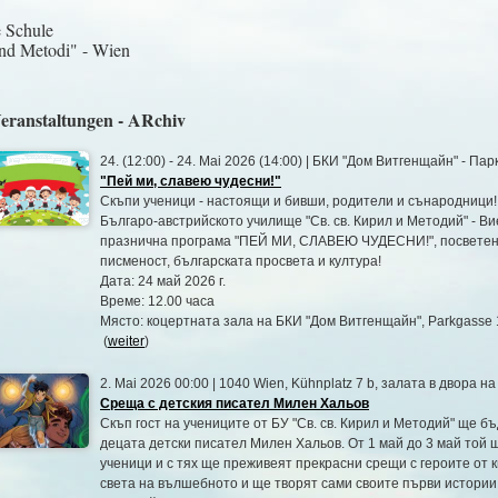
e Schule
und Metodi" - Wien
eranstaltungen - ARchiv
24. (12:00) - 24. Mai 2026 (14:00) | БКИ "Дом Витгенщайн" - Па
"Пей ми, славею чудесни!"
Скъпи ученици - настоящи и бивши, родители и сънародници!
Българо-австрийското училище "Св. св. Кирил и Методий" - В
празнична програма "ПЕЙ МИ, СЛАВЕЮ ЧУДЕСНИ!", посветена 
писменост, българската просвета и култура!
Дата: 24 май 2026 г.
Време: 12.00 часа
Място: коцертната зала на БКИ "Дом Витгенщайн", Parkgasse 
(
weiter
)
2. Mai 2026 00:00 | 1040 Wien, Kühnplatz 7 b, залата в двора н
Среща с детския писател Милен Хальов
Скъп гост на учениците от БУ "Св. св. Кирил и Методий" ще б
децата детски писател Милен Хальов. От 1 май до 3 май той 
ученици и с тях ще преживеят прекрасни срещи с героите от 
света на вълшебното и ще творят сами своите първи истории