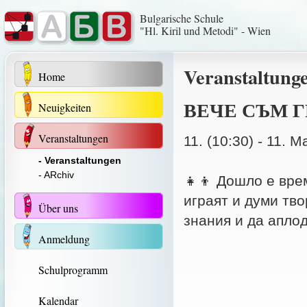
Bulgarische Schule
"Hl. Kiril und Metodi" - Wien
Veranstaltunge
Home
ВЕЧЕ СЪМ Г
Neuigkeiten
Veranstaltungen
11. (10:30) - 11. M
- Veranstaltungen
- ARchiv
👧👦 Дошло е врем
играят и думи тво
Über uns
знания и да апло
Anmeldung
Schulprogramm
Kalendar