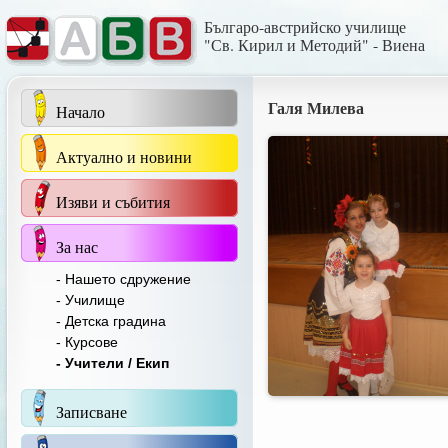
Българо-австрийско училище
"Св. Кирил и Методий" - Виена
Галя Милева
Начало
Актуално и новини
Изяви и събития
За нас
- Нашето сдружение
- Училище
- Детска градина
- Курсове
- Учители / Екип
Записване