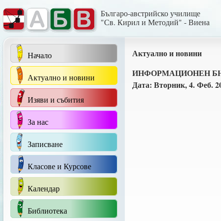
Българо-австрийско училище
"Св. Кирил и Методий" - Виена
Актуално и новини
Начало
ИНФОРМАЦИОНЕН Б
Актуално и новини
Дата: Вторник, 4. Феб. 2
Изяви и събития
За нас
Записване
Класове и Курсове
Календар
Библиотека