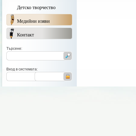
Детско творчество
Медийни изяви
Контакт
Търсене:
Вход в системата: