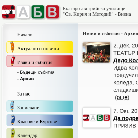
Българо-австрийско училище
"Св. Кирил и Методий" - Виена
Изяви и събития - Архи
Начало
2. Дек. 2
Актуално и новини
ТЕАТЪР 
Дядо Кол
Изяви и събития
Идва Кол
- Бъдещи събития
предучил
- Архив
Коледа, 
сладкиш
За нас
(
още
)
Записване
7. Окт. 2
Да подр
Класове и Курсове
ПРИЗИВ
Календар