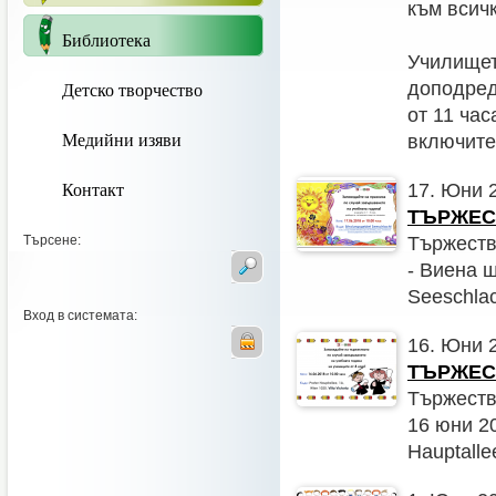
към всич
Библиотека
Училищет
Детско творчество
доподред
от 11 час
Медийни изяви
включите 
Контакт
17. Юни 
ТЪРЖЕСТ
Търсене:
Тържество
- Виена щ
Seeschlac
Вход в системата:
16. Юни 2
ТЪРЖЕСТ
Тържество
16 юни 20
Hauptallee