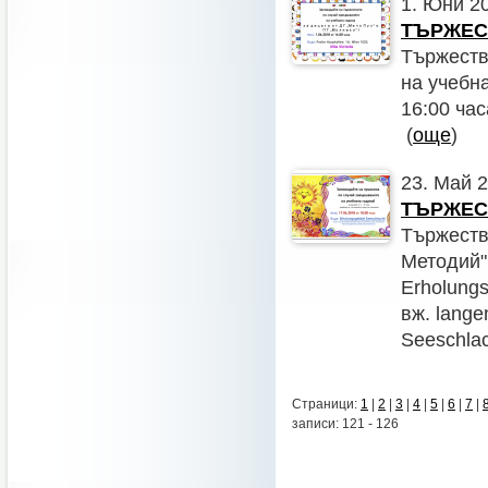
1. Юни 201
ТЪРЖЕСТ
Тържеств
на учебн
16:00 час
(
още
)
23. Май 
ТЪРЖЕСТ
Тържество
Методий" 
Erholung
вж. lange
Seeschlach
Страници:
1
|
2
|
3
|
4
|
5
|
6
|
7
|
записи: 121 - 126