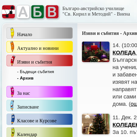
Българо-австрийско училище
"Св. Кирил и Методий" - Виена
Изяви и събития - Архи
Начало
14. (10:0
Актуално и новини
КОЛЕДА
Българск
Изяви и събития
на учени
- Бъдещи събития
и забаве
- Архив
изявят н
направят
За нас
или сами 
дома. (
о
Записване
11. Дек.
Класове и Курсове
КОЛЕДЕН
За 10. п
Календар