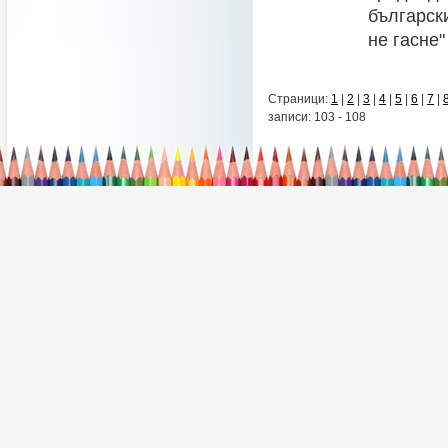
български
не гасне"
Страници:
1
|
2
|
3
|
4
|
5
|
6
|
7
|
записи: 103 - 108