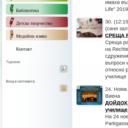
имаха въз
Life" 201
Библиотека
30. (12:1
Детско творчество
(синя зал
СРЕЩА 
Медийни изяви
Среща раз
Контакт
на Rechte
сдружени
Търсене:
въпроси 
относно 
училище 
Вход в системата:
24. Новм.
Виена
ДОЙДОХ!
училище
На 24 но
Parkgasse