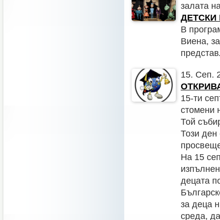
залата н
ДЕТСКИ 
В програ
Виена, з
представл
15. Сеп. 
ОТКРИВА
15-ти се
стомени н
Той съби
Този ден
просвеще
На 15 се
изпълнен
децата по
Българск
за деца 
среда, да