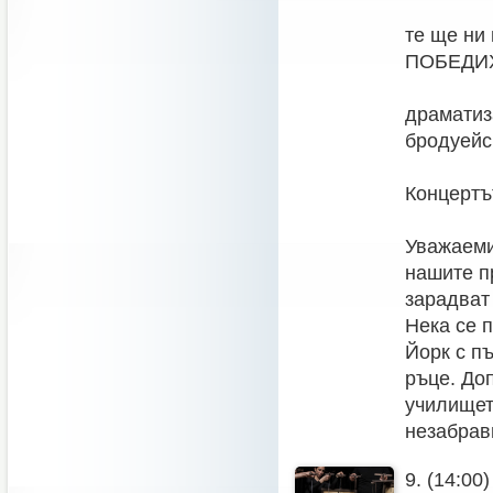
те ще ни
ПОБЕДИХ!
драматиз
бродуейс
Концертъ
Уважаеми
нашите п
зарадват 
Нека се 
Йорк с п
ръце. До
училищет
незабрав
9. (14:00