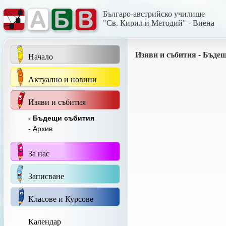
Българо-австрийско училище
"Св. Кирил и Методий" - Виена
Изяви и събития - Бъде
Начало
Актуално и новини
Изяви и събития
- Бъдещи събития
- Архив
За нас
Записване
Класове и Курсове
Календар