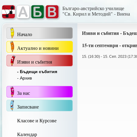
Българо-австрийско училище
"Св. Кирил и Методий" - Виена
Изяви и събития - Бъде
Начало
15-ти септември - откри
Актуално и новини
15. (16:30) - 15. Сеп. 2023 (17:3
Изяви и събития
- Бъдещи събития
- Архив
За нас
Записване
Класове и Курсове
Календар