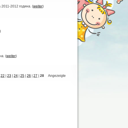
 2011-2012 година. (
weiter
)
)
а. (
weiter
)
|
22
|
23
|
24
|
25
|
26
|
27
|
28
Angezeigte