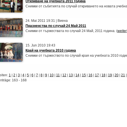
Откриване на учебната 2011 година
Снимки от събитията по случай откриването на новата учебна
24. Mai 2011 19:31 | Виена
Празненства по случай 24 Май 2011
Снимки от тържествата по случай 24 Май, 2011 година. (
weiter
15. Jun 2010 19:43
Край на учебната 2010 година
Снимки от тържеството по случай края на учебната 2010 годин
eiten:
1
|
2
|
3
|
4
|
5
|
6
|
7
|
8
|
9
|
10
|
11
|
12
|
13
|
14
|
15
|
16
|
17
|
18
|
19
|
20
|
21
inträge: 163 - 168