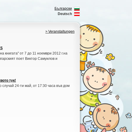
Български
Deutsch
> Veranstaltungen
ES
а книгата" от 7 до 11 ноември 2012 г.на
лгарският поет Виктор Самуилов и
вото тук!
 случай 24-ти май, от 17:30 часа във дом