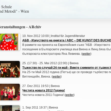
e Schule
und Metodi" - Wien
eranstaltungen - ARchiv
10. Nov 2012 10:00 | Institut für Jugendliteratur
АБВ - Изкуството на книгата / ABC – DIE KUNST DES BUCH
В рамките на проекта на Европейския съюз "АБВ - Изкуството н
посещение в Българските училища във Виена и Линц бяха бъ
българската илюстраторка Яна Левиева. (
weiter
)
25. (17:30) - 25. Mai 2012 (22:00) | Виена
Тъжество по случай 24-ти май - Вижте снимките от тържест
На 25-ти Май 2012 година (Петък) ще се проведе търбество по
Витгенщейн, Виена. (
weiter
)
27. Dez 2011 19:53 | Виена
Честита новата 2012 Година!
Честита новата 2011 Година! (
weiter
)
1. Sep 2011 19:37 | Виена