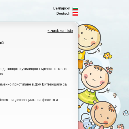
Български
Deutsch
< zurck zur Liste
ай
предстоящото училищно тържество, която
на.
еменно пристигане в Дом Витгенщайн за
йстват за декорацията на фоаето и