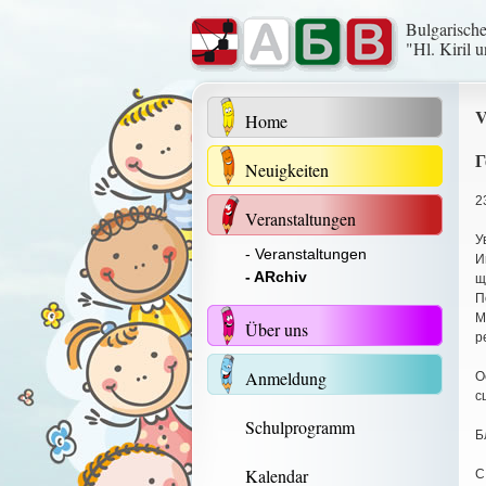
Bulgarisch
"Hl. Kiril 
V
Home
Г
Neuigkeiten
2
Veranstaltungen
У
- Veranstaltungen
И
- ARchiv
щ
П
М
Über uns
р
Anmeldung
О
с
Schulprogramm
Б
Kalendar
С