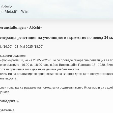
e Schule
und Metodi" - Wien
eranstaltungen - ARchiv
енерална репетиция на училищното тържество по повод 24 м
3. (16:00) - 23. Mai 2025 (18:00)
важаеми родители,
нформираме Ви, че на 23.05.2025 г. ще се проведе генерална репетиция за 
е се състои от 16:00 до 18:00 часа в Дом Витгенщайн, Паркгасе 18, 1030, Вие
о тази причина в този ден няма да има учебни занятия.
олим Ви да организирате присъствието на Вашето дете, като осигурите навр
епетицията.
свен това, ще се радваме на помощта на родители, които биха могли да съде
цената.
лагодарим Ви!
 уважение,