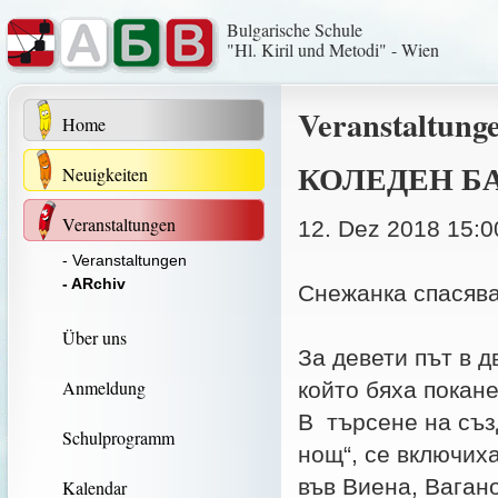
Bulgarische Schule
"Hl. Kiril und Metodi" - Wien
Veranstaltung
Home
КОЛЕДЕН БА
Neuigkeiten
Veranstaltungen
12. Dez 2018 15:0
- Veranstaltungen
- ARchiv
Снежанка спасяв
Über uns
За девети път в 
Anmeldung
който бяха покан
В търсене на съз
Schulprogramm
нощ“, се включих
във Виена, Ваган
Kalendar