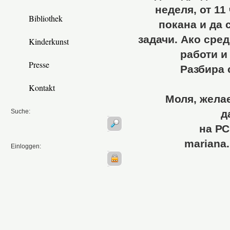
неделя, от 11
Bibliothek
покана и да 
задачи. Ако сре
Kinderkunst
работи и
Presse
Разбира 
Kontakt
Моля, желае
Suche:
да контакту
на 
mariana.
Einloggen: