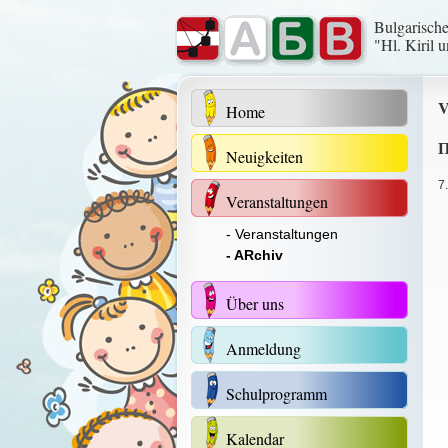
Bulgarisch
"Hl. Kiril 
V
Home
Neuigkeiten
7
Veranstaltungen
- Veranstaltungen
- ARchiv
Über uns
Anmeldung
Schulprogramm
Kalendar