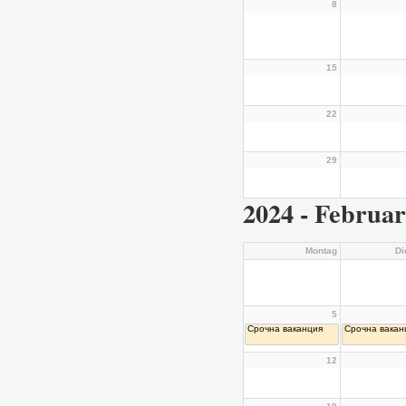
8
15
22
29
2024 - Februar
Montag
Di
5
Срочна ваканция
Срочна вакан
12