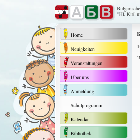
Bulgarisch
"Hl. Kiril 
K
Home
1
Neuigkeiten
1
Veranstaltungen
Über uns
Anmeldung
Schulprogramm
Kalendar
Bibliothek