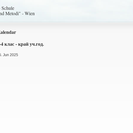
e Schule
und Metodi" - Wien
alendar
-4 клас - край уч.год.
5. Jun 2025