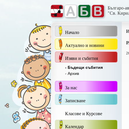
Българо-а
"Св. Кири
И
Начало
Р
Актуално и новини
2
Изяви и събития
- Бъдещи събития
- Архив
За нас
Записване
Класове и Курсове
Календар