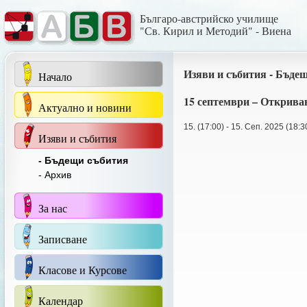
Българо-австрийско училище
"Св. Кирил и Методий" - Виена
Изяви и събития - Бъде
Начало
15 септември – Открива
Актуално и новини
15. (17:00) - 15. Сеп. 2025 (18:3
Изяви и събития
- Бъдещи събития
- Архив
За нас
Записване
Класове и Курсове
Календар