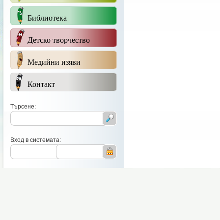
Библиотека
Детско творчество
Медийни изяви
Контакт
Търсене:
Вход в системата: