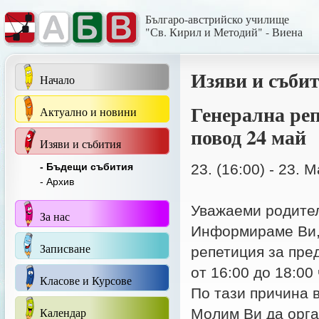
Българо-австрийско училище
"Св. Кирил и Методий" - Виена
Изяви и съби
Начало
Генерална ре
Актуално и новини
повод 24 май
Изяви и събития
- Бъдещи събития
23. (16:00) - 23. 
- Архив
Уважаеми родите
За нас
Информираме Ви, 
Записване
репетиция за пре
от 16:00 до 18:00
Класове и Курсове
По тази причина в
Календар
Молим Ви да орга